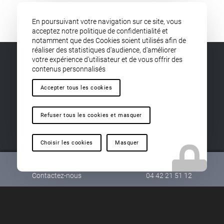
En poursuivant votre navigation sur ce site, vous
acceptez notre politique de confidentialité et
notamment que des Cookies soient utilisés afin de
réaliser des statistiques d'audience, d'améliorer
votre expérience d'utilisateur et de vous offrir des
contenus personnalisés
Accepter tous les cookies
Vous recherchez une entreprise pour un Installation
Refuser tous les cookies et masquer
système filtration piscine vers Le Tholonet ?
Faites installer votre système par nos experts !
Choisir les cookies
Masquer
Découvrez notre service d’installation de local
technique pour votre piscine !
Contactez-nous
04 42 21 51 12
Venez nous rendre visite pour découvrir tous nos
produits pour piscine :
découvrez notre magasin.
Retrouvez tous nos produits et nos services chez
Pool Story.