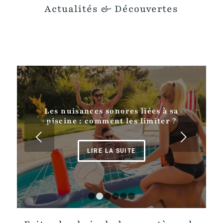
Actualités
&
Découvertes
Les nuisances sonores liées à sa
piscine : comment les limiter ?
Suivant
LIRE LA SUITE
1
2
3
4
5
6