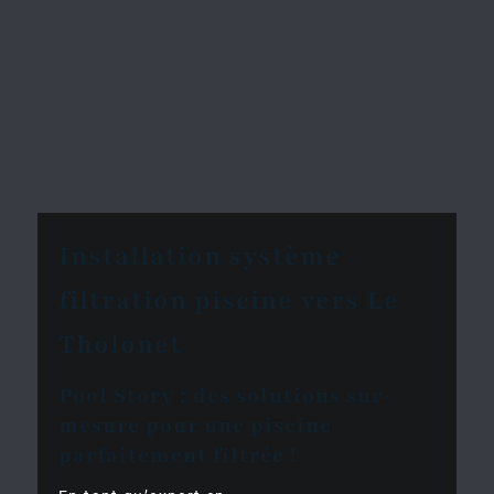
Installation système
filtration piscine vers Le
Tholonet
Pool Story : des solutions sur-
mesure pour une piscine
parfaitement filtrée !