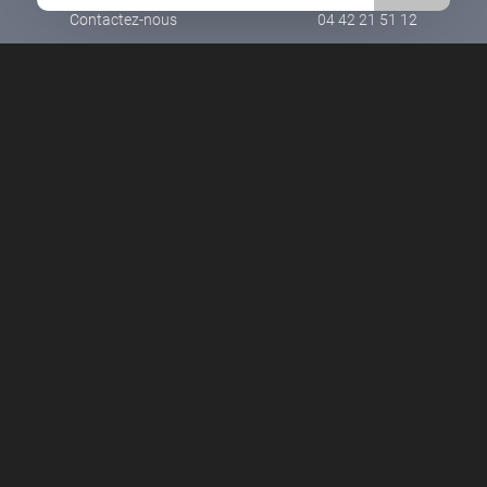
Contactez-nous
04 42 21 51 12
Vous recherchez un Magasin de filtres pour piscine
vers Le Tholonet ?
Venez nous rendre visite !
Découvrez notre
magasin.
Contactez-nous pour découvrir
notre sélection
complète de solutions de filtration.
Nos spécialistes se feront un plaisir de vous
conseiller et de vous accompagner dans le choix
de votre système de filtration idéal.
Retrouvez tous nos produits et nos services chez
Pool Story.
Faites entretenir votre piscine par nos experts !
Découvrez notre service d’entretien de piscine.