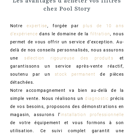
Les avantages d’acheter vos filtres
chez Pool Story
Notre
expertise
, forgée par
plus de 10 ans
d’expérience
dans le domaine de la
filtration
, nous
permet de vous offrir un service d’exception. Au-
delà de nos conseils personnalisés, nous assurons
une
sélection rigoureuse des produits
et
garantissons un service après-vente réactif,
soutenu par un
stock permanent
de pièces
détachées.
Notre accompagnement va bien au-delà de la
simple vente. Nous réalisons un
diagnostic
précis
de vos besoins, proposons des démonstrations en
magasin, assurons l’
installation professionnelle
de votre équipement et vous formons à son
utilisation. Ce suivi complet garantit une