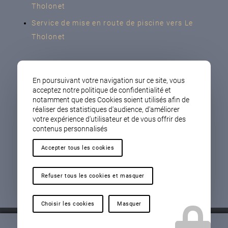
Tholonet
Service de mise en route de piscine vers Le
Tholonet
Nos autres secteurs en tant que
En poursuivant votre navigation sur ce site, vous
Magasin de filtres pour piscine
acceptez notre politique de confidentialité et
notamment que des Cookies soient utilisés afin de
Vauvenargue
,
La Barben
,
Meyreuil
,
La Fare les
réaliser des statistiques d'audience, d'améliorer
Oliviers
,
Saint Marc Jaumegarde
,
Châteauneuf
votre expérience d'utilisateur et de vous offrir des
contenus personnalisés
le Rouge
,
Aix Les Milles
,
Eguilles
,
Saint Cannat
,
Le Puy Sainte Réparade
,
Coudoux
,
Ventabren
,
Accepter tous les cookies
Velaux
,
Aix – Célony
,
Aix-en-Provence
Refuser tous les cookies et masquer
Choisir les cookies
Masquer